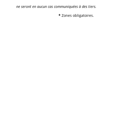
ne seront en aucun cas communiquées à des tiers.
*
Zones obligatoires.
Allez plus loin pour accomplir un
geste fort pour la préservation de la
planète avec des papiers à Fibres
100 % recyclés non blanchies.
Disponible en 4 grammages, c'est ce qu'au
terme de 15 ans d'impressions écologiques,
Papier Vert vous propose :
- 80 g/m2 (pour les journaux,bulletins,...)