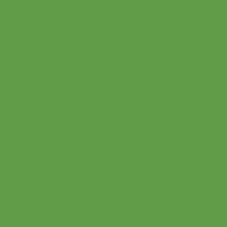
+
673
COMMANDES ANNUELLES
T
673
TONNAGE DE PAPIER RECYCLÉ
327
DÉPARTEMENTS LIVRÉS