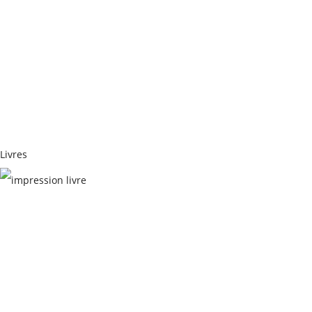
REVUES- ANNUAIRES- GUIDES
Livres
LIVRES